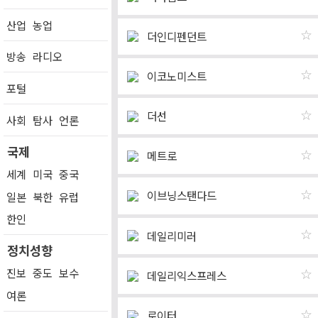
산업
농업
☆
더인디펜던트
방송
라디오
☆
이코노미스트
포털
☆
더선
사회
탐사
언론
국제
☆
메트로
세계
미국
중국
☆
이브닝스탠다드
일본
북한
유럽
한인
☆
데일리미러
정치성향
진보
중도
보수
☆
데일리익스프레스
여론
☆
로이터