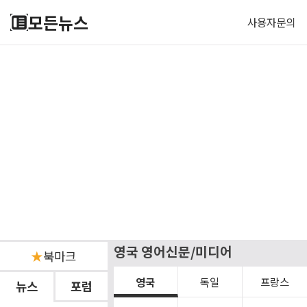
모든뉴스
사용자문의
영국 영어신문/미디어
★
북마크
영국
독일
프랑스
뉴스
포럼