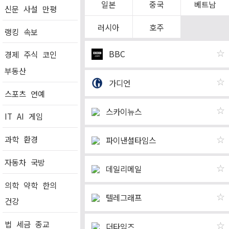
일본
중국
베트남
신문
사설
만평
러시아
호주
랭킹
속보
☆
BBC
경제
주식
코인
부동산
☆
가디언
스포츠
연예
☆
스카이뉴스
IT
AI
게임
과학
환경
☆
파이낸셜타임스
자동차
국방
☆
데일리메일
의학
약학
한의
☆
텔레그래프
건강
법
세금
종교
☆
더타임즈