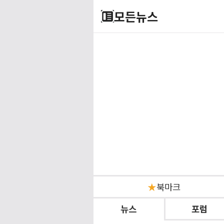
모든뉴스
★
북마크
뉴스
포럼