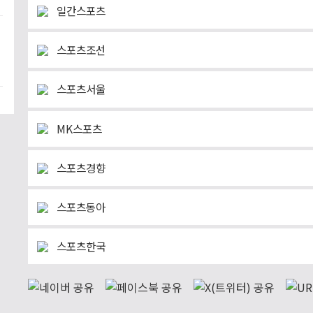
일간스포츠
스포츠조선
스포츠서울
MK스포츠
스포츠경향
스포츠동아
스포츠한국