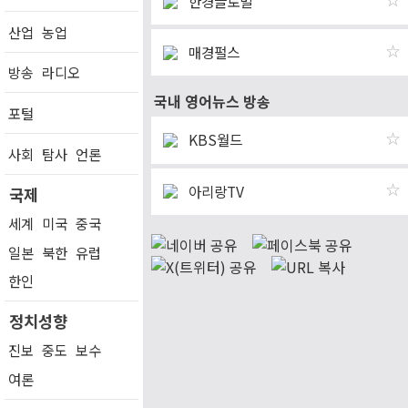
☆
한경글로벌
산업
농업
☆
매경펄스
방송
라디오
국내 영어뉴스 방송
포털
☆
KBS월드
사회
탐사
언론
☆
아리랑TV
국제
세계
미국
중국
일본
북한
유럽
한인
정치성향
진보
중도
보수
여론