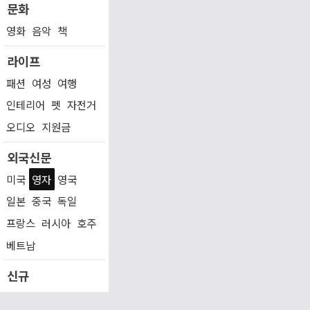
문화
영화
음악
책
라이프
패션
여성
여행
인테리어
펫
자전거
오디오
지원금
외국신문
미국
영자
영국
일본
중국
독일
프랑스
러시아
호주
베트남
신규