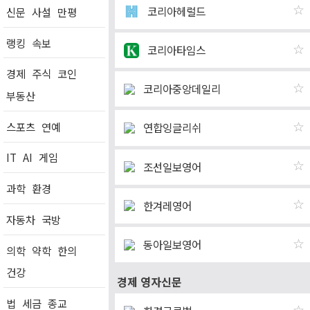
☆
코리아헤럴드
신문
사설
만평
랭킹
속보
☆
코리아타임스
경제
주식
코인
☆
코리아중앙데일리
부동산
스포츠
연예
☆
연합잉글리쉬
IT
AI
게임
☆
조선일보영어
과학
환경
☆
한겨레영어
자동차
국방
☆
동아일보영어
의학
약학
한의
건강
경제 영자신문
법
세금
종교