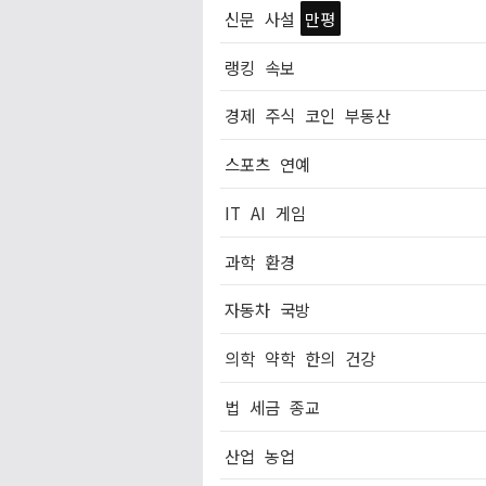
신문
사설
만평
랭킹
속보
경제
주식
코인
부동산
스포츠
연예
IT
AI
게임
과학
환경
자동차
국방
의학
약학
한의
건강
법
세금
종교
산업
농업