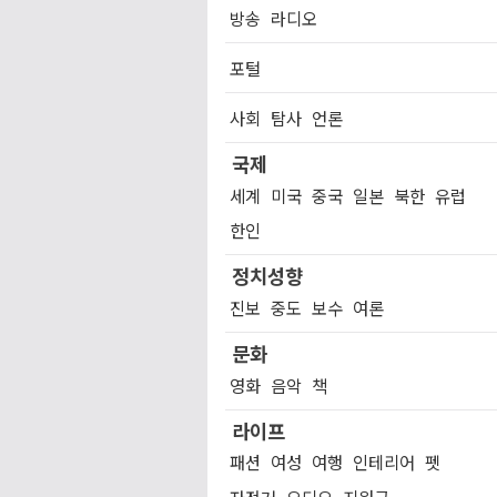
방송
라디오
포털
사회
탐사
언론
국제
세계
미국
중국
일본
북한
유럽
한인
정치성향
진보
중도
보수
여론
문화
영화
음악
책
라이프
패션
여성
여행
인테리어
펫
자전거
오디오
지원금