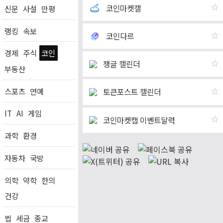
☆
코인마켓캘
신문
사설
만평
랭킹
속보
☆
코인다르
경제
주식
코인
☆
쟁글 캘린더
부동산
스포츠
연예
☆
토큰포스트 캘린더
IT
AI
게임
☆
코인마켓캡 이벤트달력
과학
환경
자동차
국방
의학
약학
한의
건강
법
세금
종교