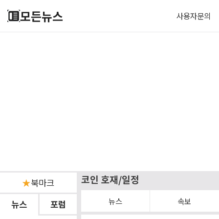
모든뉴스
사용자문의
코인 호재/일정
★
북마크
뉴스
속보
뉴스
포럼