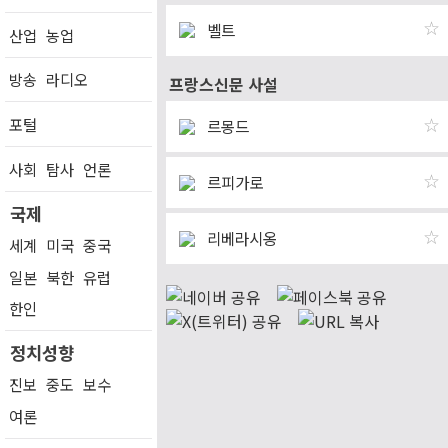
☆
벨트
산업
농업
방송
라디오
프랑스신문 사설
포털
☆
르몽드
사회
탐사
언론
☆
르피가로
국제
☆
리베라시옹
세계
미국
중국
일본
북한
유럽
한인
정치성향
진보
중도
보수
여론