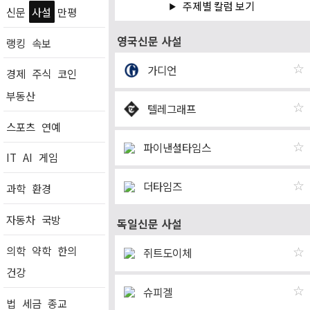
주제별 칼럼 보기
신문
사설
만평
영국신문 사설
랭킹
속보
☆
가디언
경제
주식
코인
부동산
☆
텔레그래프
스포츠
연예
☆
파이낸셜타임스
IT
AI
게임
☆
더타임즈
과학
환경
자동차
국방
독일신문 사설
의학
약학
한의
☆
쥐트도이체
건강
☆
슈피겔
법
세금
종교