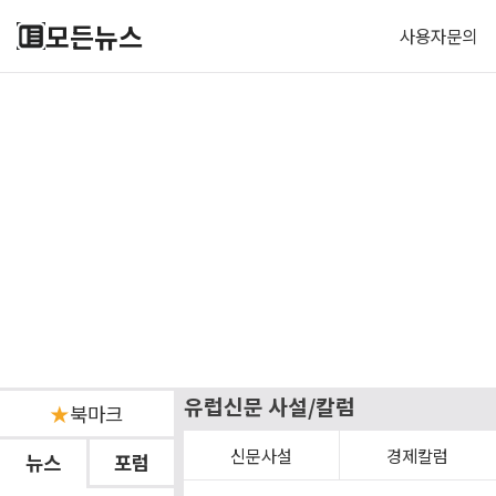
모든뉴스
사용자문의
유럽신문 사설/칼럼
★
북마크
신문사설
경제칼럼
뉴스
포럼