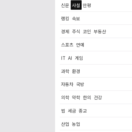
신문
사설
만평
랭킹
속보
경제
주식
코인
부동산
스포츠
연예
IT
AI
게임
과학
환경
자동차
국방
의학
약학
한의
건강
법
세금
종교
산업
농업