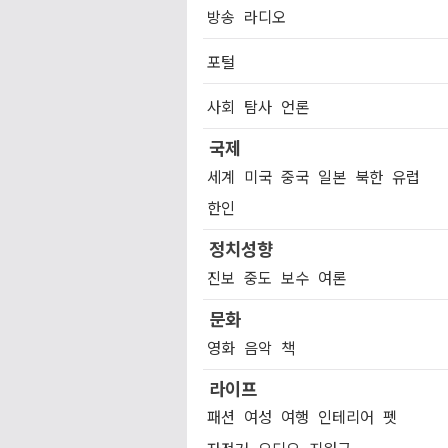
방송
라디오
포털
사회
탐사
언론
국제
세계
미국
중국
일본
북한
유럽
한인
정치성향
진보
중도
보수
여론
문화
영화
음악
책
라이프
패션
여성
여행
인테리어
펫
자전거
오디오
지원금