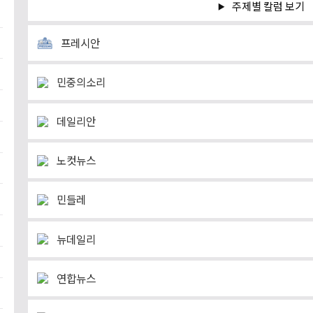
주제별 칼럼 보기
프레시안
민중의소리
데일리안
노컷뉴스
민들레
뉴데일리
연합뉴스