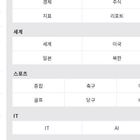
경제
주식
지표
리포트
세계
세계
미국
일본
북한
스포츠
종합
축구
골프
당구
IT
IT
AI