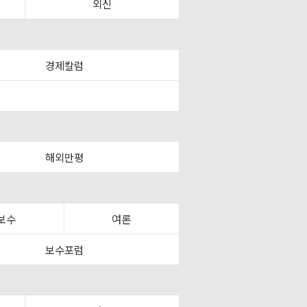
외신
경제칼럼
해외만평
보수
여론
보수포럼