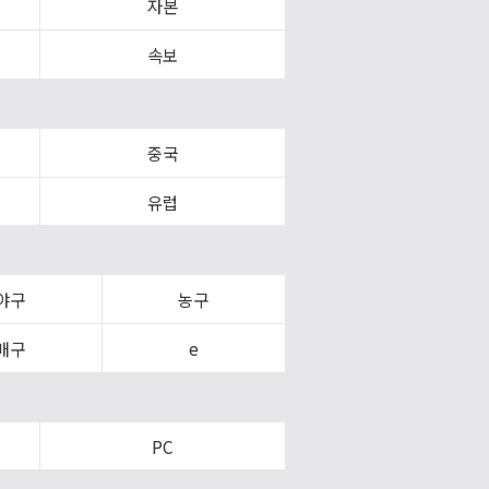
자본
속보
중국
유럽
야구
농구
배구
e
PC