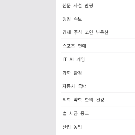
신문
사설
만평
랭킹
속보
경제
주식
코인
부동산
스포츠
연예
IT
AI
게임
과학
환경
자동차
국방
의학
약학
한의
건강
법
세금
종교
산업
농업