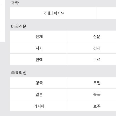
과학
국내과학저널
미국신문
전체
신문
시사
경제
연예
무료
주요외신
영국
독일
일본
중국
러시아
호주