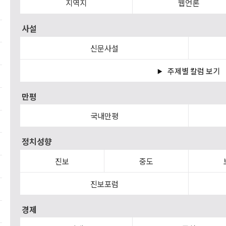
지역지
웹언론
사설
신문사설
주제별 칼럼 보기
만평
국내만평
정치성향
진보
중도
진보포럼
경제