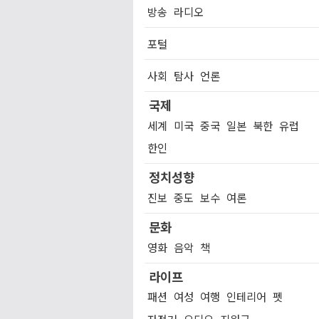
방송
라디오
포털
사회
탐사
언론
국제
세계
미국
중국
일본
북한
유럽
한인
정치성향
진보
중도
보수
여론
문화
영화
음악
책
라이프
패션
여성
여행
인테리어
펫
자전거
오디오
지원금