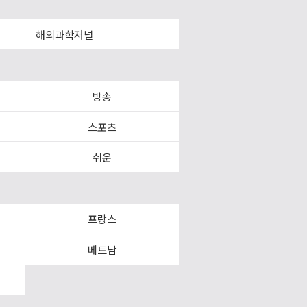
해외과학저널
방송
스포츠
쉬운
프랑스
베트남