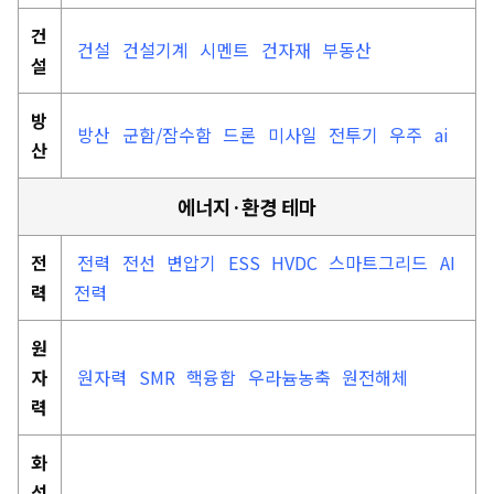
건
건설
건설기계
시멘트
건자재
부동산
설
방
방산
군함/잠수함
드론
미사일
전투기
우주
ai
산
에너지·환경 테마
전
전력
전선
변압기
ESS
HVDC
스마트그리드
AI
력
전력
원
자
원자력
SMR
핵융합
우라늄농축
원전해체
력
화
석