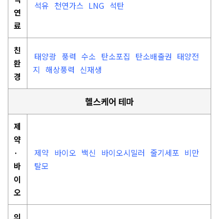
석유
천연가스
LNG
석탄
연
료
친
태양광
풍력
수소
탄소포집
탄소배출권
태양전
환
지
해상풍력
신재생
경
헬스케어 테마
제
약
·
제약
바이오
백신
바이오시밀러
줄기세포
비만
바
탈모
이
오
의