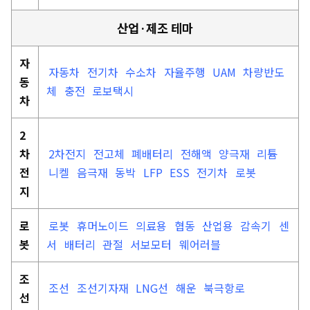
산업·제조 테마
자
자동차
전기차
수소차
자율주행
UAM
차량반도
동
체
충전
로보택시
차
2
차
2차전지
전고체
폐배터리
전해액
양극재
리튬
전
니켈
음극재
동박
LFP
ESS
전기차
로봇
지
로
로봇
휴머노이드
의료용
협동
산업용
감속기
센
봇
서
배터리
관절
서보모터
웨어러블
조
조선
조선기자재
LNG선
해운
북극항로
선