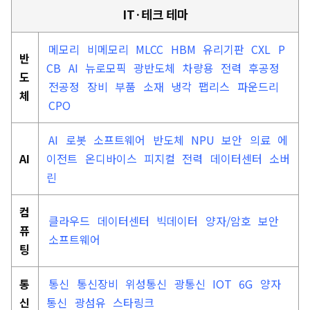
IT·테크 테마
메모리
비메모리
MLCC
HBM
유리기판
CXL
P
반
CB
AI
뉴로모픽
광반도체
차량용
전력
후공정
도
전공정
장비
부품
소재
냉각
팹리스
파운드리
체
CPO
AI
로봇
소프트웨어
반도체
NPU
보안
의료
에
AI
이전트
온디바이스
피지컬
전력
데이터센터
소버
린
컴
클라우드
데이터센터
빅데이터
양자/암호
보안
퓨
소프트웨어
팅
통
통신
통신장비
위성통신
광통신
IOT
6G
양자
신
통신
광섬유
스타링크