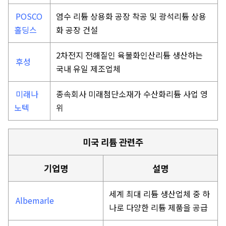
POSCO
염수 리튬 상용화 공장 착공 및 광석리튬 상용
홀딩스
화 공장 건설
2차전지 전해질인 육불화인산리튬 생산하는
후성
국내 유일 제조업체
미래나
종속회사 미래첨단소재가 수산화리튬 사업 영
노텍
위
미국 리튬 관련주
기업명
설명
세계 최대 리튬 생산업체 중 하
Albemarle
나로 다양한 리튬 제품을 공급