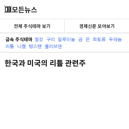
모든뉴스
전체 주식테마 보기
경제신문 모아보기
금속 주식테마
철강
구리
알루미늄
금
은
희토류
우라늄
리튬
니켈
텅스텐
몰리브덴
한국과 미국의 리튬 관련주