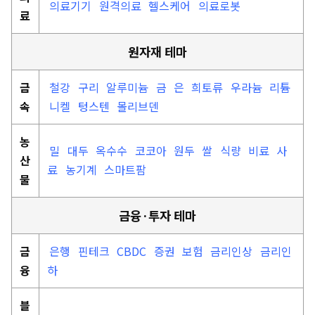
의료기기
원격의료
헬스케어
의료로봇
료
원자재 테마
금
철강
구리
알루미늄
금
은
희토류
우라늄
리튬
속
니켈
텅스텐
몰리브덴
농
밀
대두
옥수수
코코아
원두
쌀
식량
비료
사
산
료
농기계
스마트팜
물
금융·투자 테마
금
은행
핀테크
CBDC
증권
보험
금리인상
금리인
융
하
블