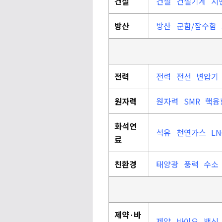
건설
건설
건설기계
시
방산
방산
군함/잠수함
전력
전력
전선
변압기
원자력
원자력
SMR
핵융
화석연
석유
천연가스
L
료
친환경
태양광
풍력
수소
제약·바
제약
바이오
백신