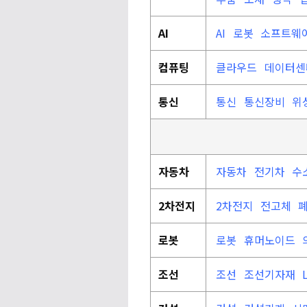
AI
AI
로봇
소프트웨
컴퓨팅
클라우드
데이터
통신
통신
통신장비
위
자동차
자동차
전기차
수
2차전지
2차전지
전고체
로봇
로봇
휴머노이드
조선
조선
조선기자재