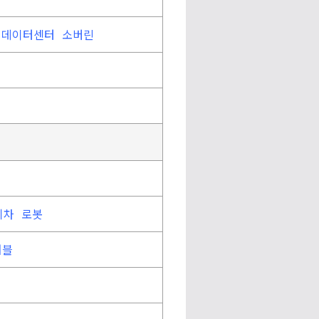
데이터센터
소버린
기차
로봇
러블