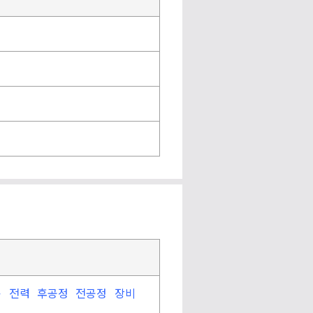
용
전력
후공정
전공정
장비