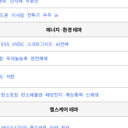
멘트
건자재
부동산
드론
미사일
전투기
우주
ai
에너지·환경 테마
ESS
HVDC
스마트그리드
AI전력
합
우라늄농축
원전해체
NG
석탄
탄소포집
탄소배출권
태양전지
해상풍력
신재생
헬스케어 테마
바이오시밀러
줄기세포
비만
탈모