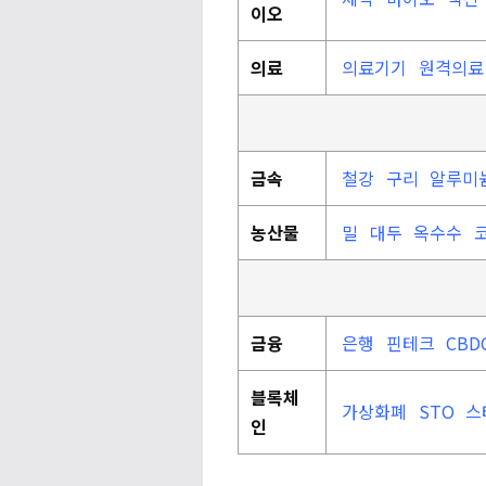
이오
의료
의료기기
원격의
금속
철강
구리
알루미
농산물
밀
대두
옥수수
금융
은행
핀테크
CBD
블록체
가상화폐
STO
스
인