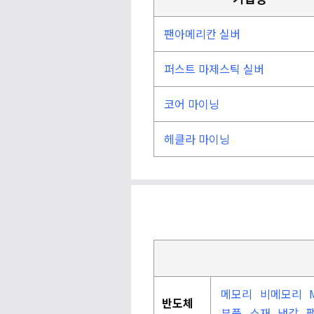
팬아메리칸 실버
퍼스트 마제스틱 실버
코어 마이닝
헤클라 마이닝
메모리
비메모리
반도체
부품
소재
냉각