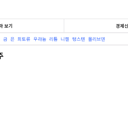
마 보기
경제신
늄
금
은
희토류
우라늄
리튬
니켈
텅스텐
몰리브덴
주