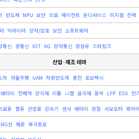
어
반도체
NPU
보안
의료
에이전트
온디바이스
피지컬
전력
센터
빅데이터
양자/암호
보안
소프트웨어
성통신
광통신
IOT
6G
양자통신
광섬유
스타링크
산업·제조 테마
소차
자율주행
UAM
차량반도체
충전
로보택시
폐배터리
전해액
양극재
리튬
니켈
음극재
동박
LFP
ESS
전
의료용
협동
산업용
감속기
센서
배터리
관절
서보모터
웨어
LNG선
해운
북극항로