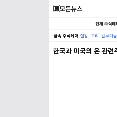
모든뉴스
전체 주식테
금속 주식테마
철강
구리
알루미
한국과 미국의 은 관련