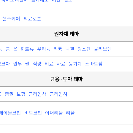
료
헬스케어
의료로봇
원자재 테마
늄
금
은
희토류
우라늄
리튬
니켈
텅스텐
몰리브덴
코코아
원두
쌀
식량
비료
사료
농기계
스마트팜
금융·투자 테마
C
증권
보험
금리인상
금리인하
테이블코인
비트코인
이더리움
리플