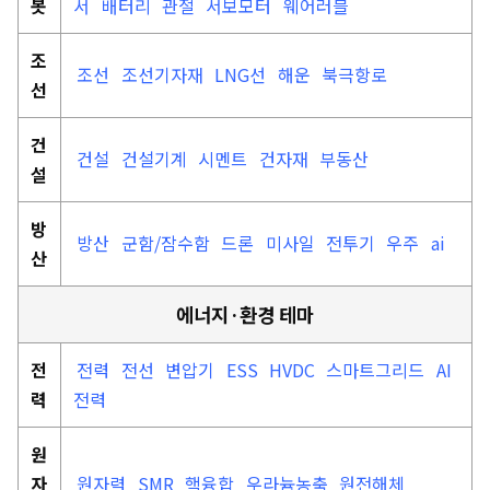
봇
서
배터리
관절
서보모터
웨어러블
조
조선
조선기자재
LNG선
해운
북극항로
선
건
건설
건설기계
시멘트
건자재
부동산
설
방
방산
군함/잠수함
드론
미사일
전투기
우주
ai
산
에너지·환경 테마
전
전력
전선
변압기
ESS
HVDC
스마트그리드
AI
력
전력
원
자
원자력
SMR
핵융합
우라늄농축
원전해체