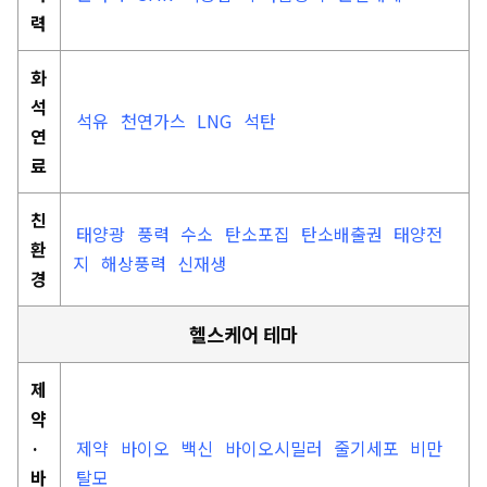
력
화
석
석유
천연가스
LNG
석탄
연
료
친
태양광
풍력
수소
탄소포집
탄소배출권
태양전
환
지
해상풍력
신재생
경
헬스케어 테마
제
약
·
제약
바이오
백신
바이오시밀러
줄기세포
비만
바
탈모