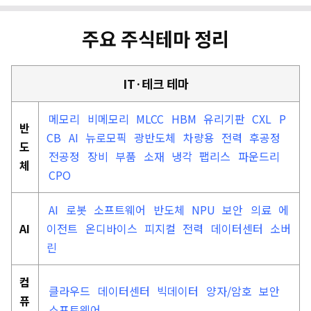
주요 주식테마 정리
IT·테크 테마
메모리
비메모리
MLCC
HBM
유리기판
CXL
P
반
CB
AI
뉴로모픽
광반도체
차량용
전력
후공정
도
전공정
장비
부품
소재
냉각
팹리스
파운드리
체
CPO
AI
로봇
소프트웨어
반도체
NPU
보안
의료
에
AI
이전트
온디바이스
피지컬
전력
데이터센터
소버
린
컴
클라우드
데이터센터
빅데이터
양자/암호
보안
퓨
소프트웨어