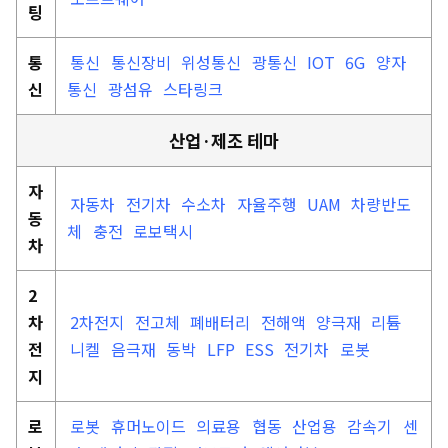
팅
통
통신
통신장비
위성통신
광통신
IOT
6G
양자
신
통신
광섬유
스타링크
산업·제조 테마
자
자동차
전기차
수소차
자율주행
UAM
차량반도
동
체
충전
로보택시
차
2
차
2차전지
전고체
폐배터리
전해액
양극재
리튬
전
니켈
음극재
동박
LFP
ESS
전기차
로봇
지
로
로봇
휴머노이드
의료용
협동
산업용
감속기
센