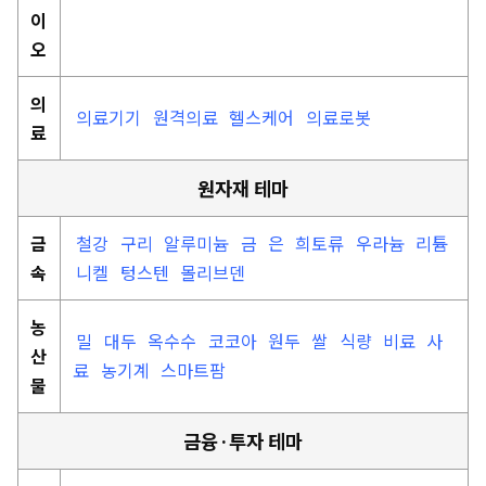
이
오
의
의료기기
원격의료
헬스케어
의료로봇
료
원자재 테마
금
철강
구리
알루미늄
금
은
희토류
우라늄
리튬
속
니켈
텅스텐
몰리브덴
농
밀
대두
옥수수
코코아
원두
쌀
식량
비료
사
산
료
농기계
스마트팜
물
금융·투자 테마