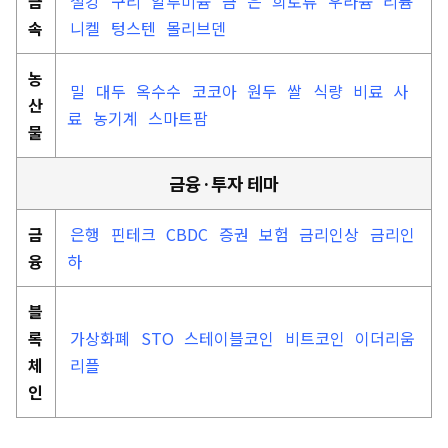
금
철강
구리
알루미늄
금
은
희토류
우라늄
리튬
속
니켈
텅스텐
몰리브덴
농
밀
대두
옥수수
코코아
원두
쌀
식량
비료
사
산
료
농기계
스마트팜
물
금융·투자 테마
금
은행
핀테크
CBDC
증권
보험
금리인상
금리인
융
하
블
록
가상화폐
STO
스테이블코인
비트코인
이더리움
체
리플
인