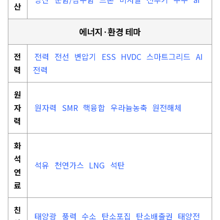
산
에너지·환경 테마
전
전력
전선
변압기
ESS
HVDC
스마트그리드
AI
력
전력
원
자
원자력
SMR
핵융합
우라늄농축
원전해체
력
화
석
석유
천연가스
LNG
석탄
연
료
친
태양광
풍력
수소
탄소포집
탄소배출권
태양전