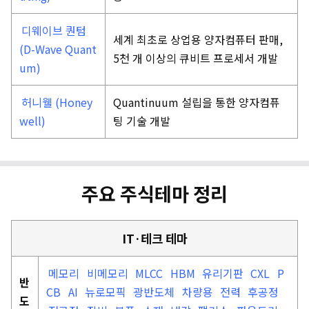
디웨이브 퀀텀
세계 최초로 상업용 양자컴퓨터 판매,
(D-Wave Quant
5천 개 이상의 큐비트 프로세서 개발
um)
허니웰 (Honey
Quantinuum 설립을 통한 양자컴퓨
well)
팅 기술 개발
주요 주식테마 정리
IT·테크 테마
메모리
비메모리
MLCC
HBM
유리기판
CXL
P
반
CB
AI
뉴로모픽
광반도체
차량용
전력
후공정
도