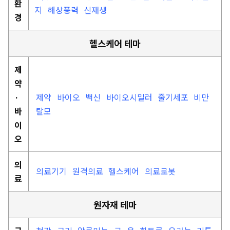
환
지
해상풍력
신재생
경
헬스케어 테마
제
약
·
제약
바이오
백신
바이오시밀러
줄기세포
비만
바
탈모
이
오
의
의료기기
원격의료
헬스케어
의료로봇
료
원자재 테마