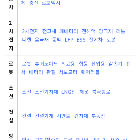
체
충전
로보택시
차
2
차
2차전지
전고체
폐배터리
전해액
양극재
리튬
전
니켈
음극재
동박
LFP
ESS
전기차
로봇
지
로
로봇
휴머노이드
의료용
협동
산업용
감속기
센
봇
서
배터리
관절
서보모터
웨어러블
조
조선
조선기자재
LNG선
해운
북극항로
선
건
건설
건설기계
시멘트
건자재
부동산
설
방
방산
군함/잠수함
드론
미사일
전투기
우주
ai