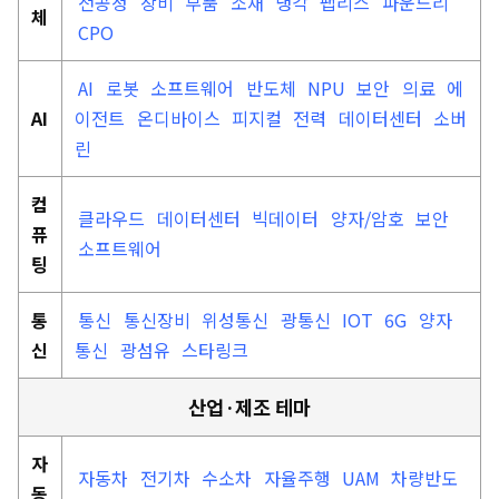
전공정
장비
부품
소재
냉각
팹리스
파운드리
체
CPO
AI
로봇
소프트웨어
반도체
NPU
보안
의료
에
AI
이전트
온디바이스
피지컬
전력
데이터센터
소버
린
컴
클라우드
데이터센터
빅데이터
양자/암호
보안
퓨
소프트웨어
팅
통
통신
통신장비
위성통신
광통신
IOT
6G
양자
신
통신
광섬유
스타링크
산업·제조 테마
자
자동차
전기차
수소차
자율주행
UAM
차량반도
동