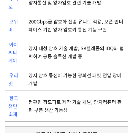
양자통신 및 양자암호 관련 기술 개발
로
코위
200Gbps급 암호화 전송 유니트 적용, 오픈 인터
버
페이스 기반 양자 암호키 통신 기능 구현
아이
양자 내성 암호 기술 개발, SK텔레콤의 IDQ와 협
씨티
력하여 공동 솔루션 개발 중
케이
우리
양자 암호 통신이 가능한 광회선 패킷 전달 장비
넷
개발
한국
평판형 광도파로 제작 기술 개발, 양자컴퓨터 관
첨단
련 부품 생산 가능성
소재