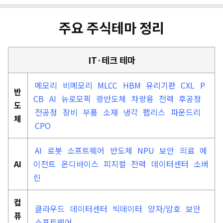
주요 주식테마 정리
IT·테크 테마
메모리
비메모리
MLCC
HBM
유리기판
CXL
P
반
CB
AI
뉴로모픽
광반도체
차량용
전력
후공정
도
전공정
장비
부품
소재
냉각
팹리스
파운드리
체
CPO
AI
로봇
소프트웨어
반도체
NPU
보안
의료
에
AI
이전트
온디바이스
피지컬
전력
데이터센터
소버
린
컴
클라우드
데이터센터
빅데이터
양자/암호
보안
퓨
소프트웨어