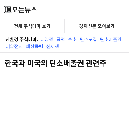
모든뉴스
전체 주식테마 보기
경제신문 모아보기
친환경 주식테마:
태양광
풍력
수소
탄소포집
탄소배출권
태양전지
해상풍력
신재생
한국과 미국의 탄소배출권 관련주