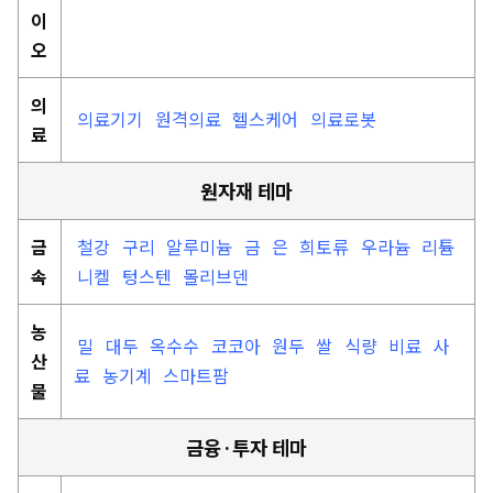
이
오
의
의료기기
원격의료
헬스케어
의료로봇
료
원자재 테마
금
철강
구리
알루미늄
금
은
희토류
우라늄
리튬
속
니켈
텅스텐
몰리브덴
농
밀
대두
옥수수
코코아
원두
쌀
식량
비료
사
산
료
농기계
스마트팜
물
금융·투자 테마