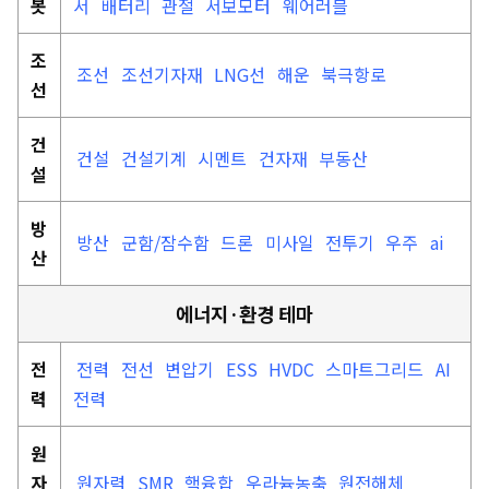
봇
서
배터리
관절
서보모터
웨어러블
조
조선
조선기자재
LNG선
해운
북극항로
선
건
건설
건설기계
시멘트
건자재
부동산
설
방
방산
군함/잠수함
드론
미사일
전투기
우주
ai
산
에너지·환경 테마
전
전력
전선
변압기
ESS
HVDC
스마트그리드
AI
력
전력
원
자
원자력
SMR
핵융합
우라늄농축
원전해체