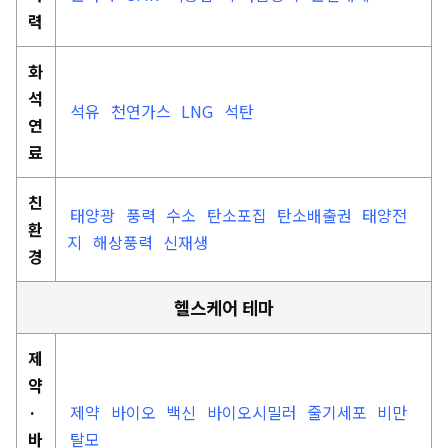
력
화
석
석유
천연가스
LNG
석탄
연
료
친
태양광
풍력
수소
탄소포집
탄소배출권
태양전
환
지
해상풍력
신재생
경
헬스케어 테마
제
약
·
제약
바이오
백신
바이오시밀러
줄기세포
비만
바
탈모