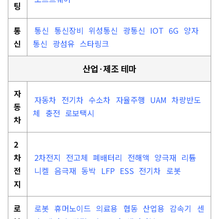
팅
통
통신
통신장비
위성통신
광통신
IOT
6G
양자
신
통신
광섬유
스타링크
산업·제조 테마
자
자동차
전기차
수소차
자율주행
UAM
차량반도
동
체
충전
로보택시
차
2
차
2차전지
전고체
폐배터리
전해액
양극재
리튬
전
니켈
음극재
동박
LFP
ESS
전기차
로봇
지
로
로봇
휴머노이드
의료용
협동
산업용
감속기
센